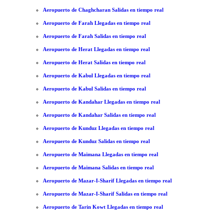
Aeropuerto de Chaghcharan Salidas en tiempo real
Aeropuerto de Farah Llegadas en tiempo real
Aeropuerto de Farah Salidas en tiempo real
Aeropuerto de Herat Llegadas en tiempo real
Aeropuerto de Herat Salidas en tiempo real
Aeropuerto de Kabul Llegadas en tiempo real
Aeropuerto de Kabul Salidas en tiempo real
Aeropuerto de Kandahar Llegadas en tiempo real
Aeropuerto de Kandahar Salidas en tiempo real
Aeropuerto de Kunduz Llegadas en tiempo real
Aeropuerto de Kunduz Salidas en tiempo real
Aeropuerto de Maimana Llegadas en tiempo real
Aeropuerto de Maimana Salidas en tiempo real
Aeropuerto de Mazar-I-Sharif Llegadas en tiempo real
Aeropuerto de Mazar-I-Sharif Salidas en tiempo real
Aeropuerto de Tarin Kowt Llegadas en tiempo real