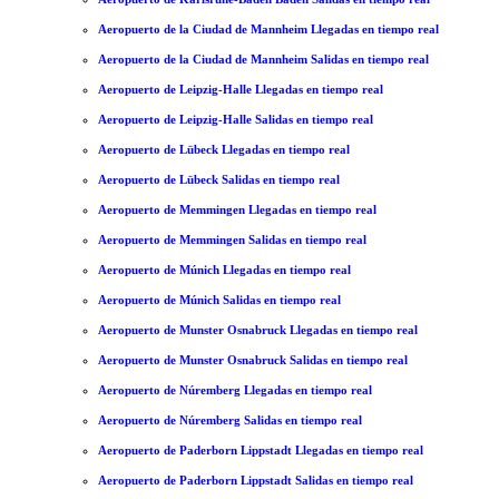
Aeropuerto de la Ciudad de Mannheim Llegadas en tiempo real
Aeropuerto de la Ciudad de Mannheim Salidas en tiempo real
Aeropuerto de Leipzig-Halle Llegadas en tiempo real
Aeropuerto de Leipzig-Halle Salidas en tiempo real
Aeropuerto de Lübeck Llegadas en tiempo real
Aeropuerto de Lübeck Salidas en tiempo real
Aeropuerto de Memmingen Llegadas en tiempo real
Aeropuerto de Memmingen Salidas en tiempo real
Aeropuerto de Múnich Llegadas en tiempo real
Aeropuerto de Múnich Salidas en tiempo real
Aeropuerto de Munster Osnabruck Llegadas en tiempo real
Aeropuerto de Munster Osnabruck Salidas en tiempo real
Aeropuerto de Núremberg Llegadas en tiempo real
Aeropuerto de Núremberg Salidas en tiempo real
Aeropuerto de Paderborn Lippstadt Llegadas en tiempo real
Aeropuerto de Paderborn Lippstadt Salidas en tiempo real