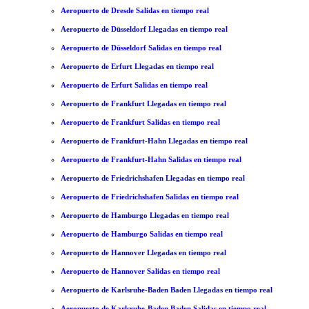
Aeropuerto de Dresde Salidas en tiempo real
Aeropuerto de Düsseldorf Llegadas en tiempo real
Aeropuerto de Düsseldorf Salidas en tiempo real
Aeropuerto de Erfurt Llegadas en tiempo real
Aeropuerto de Erfurt Salidas en tiempo real
Aeropuerto de Frankfurt Llegadas en tiempo real
Aeropuerto de Frankfurt Salidas en tiempo real
Aeropuerto de Frankfurt-Hahn Llegadas en tiempo real
Aeropuerto de Frankfurt-Hahn Salidas en tiempo real
Aeropuerto de Friedrichshafen Llegadas en tiempo real
Aeropuerto de Friedrichshafen Salidas en tiempo real
Aeropuerto de Hamburgo Llegadas en tiempo real
Aeropuerto de Hamburgo Salidas en tiempo real
Aeropuerto de Hannover Llegadas en tiempo real
Aeropuerto de Hannover Salidas en tiempo real
Aeropuerto de Karlsruhe-Baden Baden Llegadas en tiempo real
Aeropuerto de Karlsruhe-Baden Baden Salidas en tiempo real