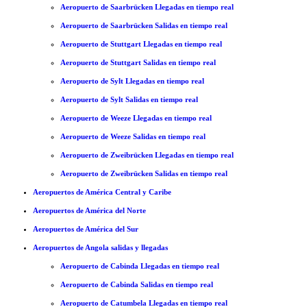
Aeropuerto de Saarbrücken Llegadas en tiempo real
Aeropuerto de Saarbrücken Salidas en tiempo real
Aeropuerto de Stuttgart Llegadas en tiempo real
Aeropuerto de Stuttgart Salidas en tiempo real
Aeropuerto de Sylt Llegadas en tiempo real
Aeropuerto de Sylt Salidas en tiempo real
Aeropuerto de Weeze Llegadas en tiempo real
Aeropuerto de Weeze Salidas en tiempo real
Aeropuerto de Zweibrücken Llegadas en tiempo real
Aeropuerto de Zweibrücken Salidas en tiempo real
Aeropuertos de América Central y Caribe
Aeropuertos de América del Norte
Aeropuertos de América del Sur
Aeropuertos de Angola salidas y llegadas
Aeropuerto de Cabinda Llegadas en tiempo real
Aeropuerto de Cabinda Salidas en tiempo real
Aeropuerto de Catumbela Llegadas en tiempo real