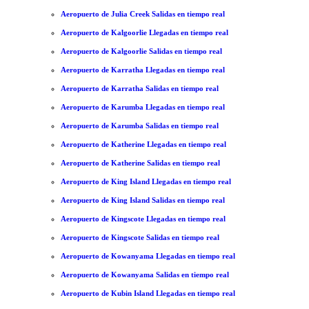
Aeropuerto de Julia Creek Salidas en tiempo real
Aeropuerto de Kalgoorlie Llegadas en tiempo real
Aeropuerto de Kalgoorlie Salidas en tiempo real
Aeropuerto de Karratha Llegadas en tiempo real
Aeropuerto de Karratha Salidas en tiempo real
Aeropuerto de Karumba Llegadas en tiempo real
Aeropuerto de Karumba Salidas en tiempo real
Aeropuerto de Katherine Llegadas en tiempo real
Aeropuerto de Katherine Salidas en tiempo real
Aeropuerto de King Island Llegadas en tiempo real
Aeropuerto de King Island Salidas en tiempo real
Aeropuerto de Kingscote Llegadas en tiempo real
Aeropuerto de Kingscote Salidas en tiempo real
Aeropuerto de Kowanyama Llegadas en tiempo real
Aeropuerto de Kowanyama Salidas en tiempo real
Aeropuerto de Kubin Island Llegadas en tiempo real