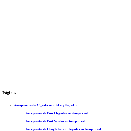
Páginas
Aeropuertos de Afganistán salidas y llegadas
Aeropuerto de Bost Llegadas en tiempo real
Aeropuerto de Bost Salidas en tiempo real
Aeropuerto de Chaghcharan Llegadas en tiempo real