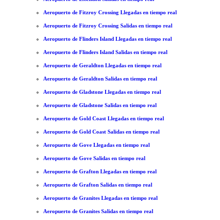
Aeropuerto de Fitzroy Crossing Llegadas en tiempo real
Aeropuerto de Fitzroy Crossing Salidas en tiempo real
Aeropuerto de Flinders Island Llegadas en tiempo real
Aeropuerto de Flinders Island Salidas en tiempo real
Aeropuerto de Geraldton Llegadas en tiempo real
Aeropuerto de Geraldton Salidas en tiempo real
Aeropuerto de Gladstone Llegadas en tiempo real
Aeropuerto de Gladstone Salidas en tiempo real
Aeropuerto de Gold Coast Llegadas en tiempo real
Aeropuerto de Gold Coast Salidas en tiempo real
Aeropuerto de Gove Llegadas en tiempo real
Aeropuerto de Gove Salidas en tiempo real
Aeropuerto de Grafton Llegadas en tiempo real
Aeropuerto de Grafton Salidas en tiempo real
Aeropuerto de Granites Llegadas en tiempo real
Aeropuerto de Granites Salidas en tiempo real