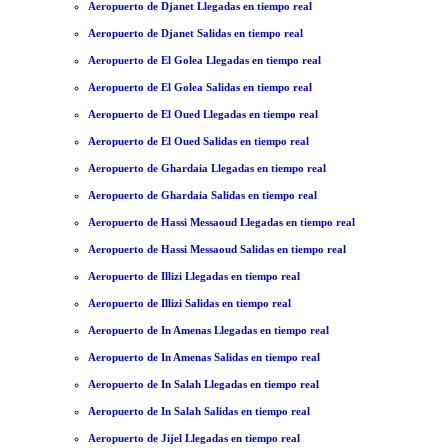
Aeropuerto de Djanet Llegadas en tiempo real
Aeropuerto de Djanet Salidas en tiempo real
Aeropuerto de El Golea Llegadas en tiempo real
Aeropuerto de El Golea Salidas en tiempo real
Aeropuerto de El Oued Llegadas en tiempo real
Aeropuerto de El Oued Salidas en tiempo real
Aeropuerto de Ghardaia Llegadas en tiempo real
Aeropuerto de Ghardaia Salidas en tiempo real
Aeropuerto de Hassi Messaoud Llegadas en tiempo real
Aeropuerto de Hassi Messaoud Salidas en tiempo real
Aeropuerto de Illizi Llegadas en tiempo real
Aeropuerto de Illizi Salidas en tiempo real
Aeropuerto de In Amenas Llegadas en tiempo real
Aeropuerto de In Amenas Salidas en tiempo real
Aeropuerto de In Salah Llegadas en tiempo real
Aeropuerto de In Salah Salidas en tiempo real
Aeropuerto de Jijel Llegadas en tiempo real