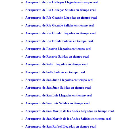
Aeropuerto de Río Gallegos Llegadas en tiempo real
Aeropuerto de Río Gallegos Salidas en tiempo real
Aeropuerto de Río Grande Llegadas en tiempo real
Aeropuerto de Río Grande Salidas en tiempo real
Aeropuerto de Río Hondo Llegadas en tiempo real
Aeropuerto de Río Hondo Salidas en tiempo real
Aeropuerto de Rosario Llegadas en tiempo real
Aeropuerto de Rosario Salidas en tiempo real
Aeropuerto de Salta Llegadas en tiempo real
Aeropuerto de Salta Salidas en tiempo real
Aeropuerto de San Juan Llegadas en tiempo real
Aeropuerto de San Juan Salidas en tiempo real
Aeropuerto de San Luis Llegadas en tiempo real
Aeropuerto de San Luis Salidas en tiempo real
Aeropuerto de San Martín de los Andes Llegadas en tiempo real
Aeropuerto de San Martín de los Andes Salidas en tiempo real
Aeropuerto de San Rafael Llegadas en tiempo real