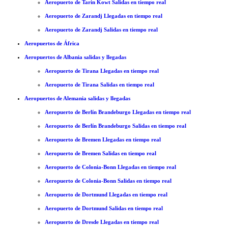
Aeropuerto de Tarin Kowt Salidas en tiempo real
Aeropuerto de Zarandj Llegadas en tiempo real
Aeropuerto de Zarandj Salidas en tiempo real
Aeropuertos de África
Aeropuertos de Albania salidas y llegadas
Aeropuerto de Tirana Llegadas en tiempo real
Aeropuerto de Tirana Salidas en tiempo real
Aeropuertos de Alemania salidas y llegadas
Aeropuerto de Berlín Brandeburgo Llegadas en tiempo real
Aeropuerto de Berlín Brandeburgo Salidas en tiempo real
Aeropuerto de Bremen Llegadas en tiempo real
Aeropuerto de Bremen Salidas en tiempo real
Aeropuerto de Colonia-Bonn Llegadas en tiempo real
Aeropuerto de Colonia-Bonn Salidas en tiempo real
Aeropuerto de Dortmund Llegadas en tiempo real
Aeropuerto de Dortmund Salidas en tiempo real
Aeropuerto de Dresde Llegadas en tiempo real