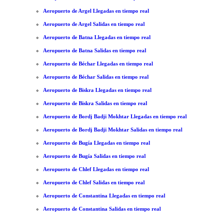
Aeropuerto de Argel Llegadas en tiempo real
Aeropuerto de Argel Salidas en tiempo real
Aeropuerto de Batna Llegadas en tiempo real
Aeropuerto de Batna Salidas en tiempo real
Aeropuerto de Béchar Llegadas en tiempo real
Aeropuerto de Béchar Salidas en tiempo real
Aeropuerto de Biskra Llegadas en tiempo real
Aeropuerto de Biskra Salidas en tiempo real
Aeropuerto de Bordj Badji Mokhtar Llegadas en tiempo real
Aeropuerto de Bordj Badji Mokhtar Salidas en tiempo real
Aeropuerto de Bugía Llegadas en tiempo real
Aeropuerto de Bugía Salidas en tiempo real
Aeropuerto de Chlef Llegadas en tiempo real
Aeropuerto de Chlef Salidas en tiempo real
Aeropuerto de Constantina Llegadas en tiempo real
Aeropuerto de Constantina Salidas en tiempo real