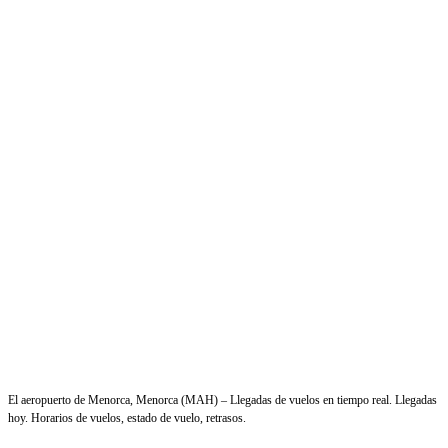
El aeropuerto de Menorca, Menorca (MAH) – Llegadas de vuelos en tiempo real. Llegadas
hoy. Horarios de vuelos, estado de vuelo, retrasos.