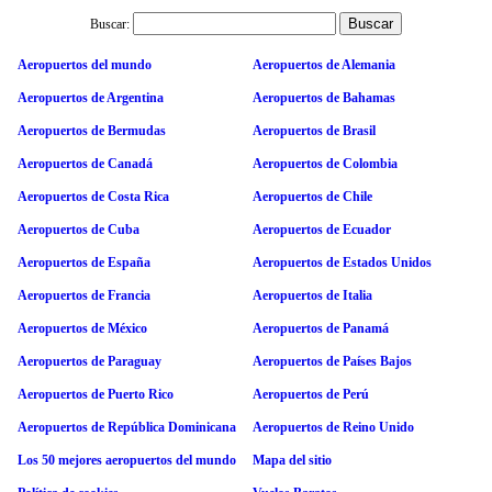
Buscar:
Aeropuertos del mundo
Aeropuertos de Alemania
Aeropuertos de Argentina
Aeropuertos de Bahamas
Aeropuertos de Bermudas
Aeropuertos de Brasil
Aeropuertos de Canadá
Aeropuertos de Colombia
Aeropuertos de Costa Rica
Aeropuertos de Chile
Aeropuertos de Cuba
Aeropuertos de Ecuador
Aeropuertos de España
Aeropuertos de Estados Unidos
Aeropuertos de Francia
Aeropuertos de Italia
Aeropuertos de México
Aeropuertos de Panamá
Aeropuertos de Paraguay
Aeropuertos de Países Bajos
Aeropuertos de Puerto Rico
Aeropuertos de Perú
Aeropuertos de República Dominicana
Aeropuertos de Reino Unido
Los 50 mejores aeropuertos del mundo
Mapa del sitio