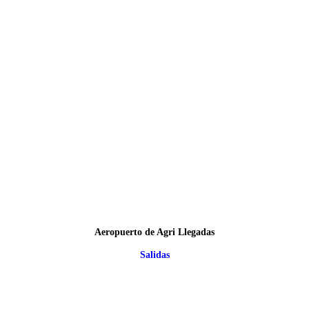
Aeropuerto de Agri Llegadas
Salidas