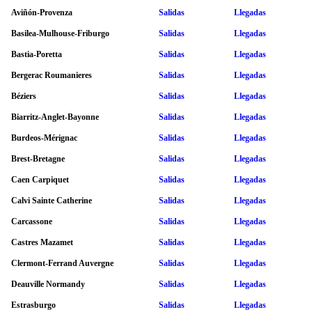
Aviñón-Provenza
Salidas
Llegadas
Basilea-Mulhouse-Friburgo
Salidas
Llegadas
Bastia-Poretta
Salidas
Llegadas
Bergerac Roumanieres
Salidas
Llegadas
Béziers
Salidas
Llegadas
Biarritz-Anglet-Bayonne
Salidas
Llegadas
Burdeos-Mérignac
Salidas
Llegadas
Brest-Bretagne
Salidas
Llegadas
Caen Carpiquet
Salidas
Llegadas
Calvi Sainte Catherine
Salidas
Llegadas
Carcassone
Salidas
Llegadas
Castres Mazamet
Salidas
Llegadas
Clermont-Ferrand Auvergne
Salidas
Llegadas
Deauville Normandy
Salidas
Llegadas
Estrasburgo
Salidas
Llegadas