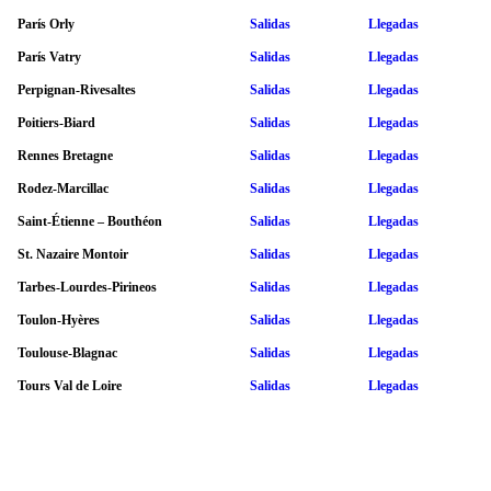
París Orly
Salidas
Llegadas
París Vatry
Salidas
Llegadas
Perpignan-Rivesaltes
Salidas
Llegadas
Poitiers-Biard
Salidas
Llegadas
Rennes Bretagne
Salidas
Llegadas
Rodez-Marcillac
Salidas
Llegadas
Saint-Étienne – Bouthéon
Salidas
Llegadas
St. Nazaire Montoir
Salidas
Llegadas
Tarbes-Lourdes-Pirineos
Salidas
Llegadas
Toulon-Hyères
Salidas
Llegadas
Toulouse-Blagnac
Salidas
Llegadas
Tours Val de Loire
Salidas
Llegadas