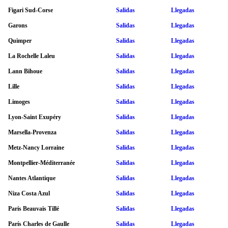
Figari Sud-Corse
Salidas
Llegadas
Garons
Salidas
Llegadas
Quimper
Salidas
Llegadas
La Rochelle Laleu
Salidas
Llegadas
Lann Bihoue
Salidas
Llegadas
Lille
Salidas
Llegadas
Limoges
Salidas
Llegadas
Lyon-Saint Exupéry
Salidas
Llegadas
Marsella-Provenza
Salidas
Llegadas
Metz-Nancy Lorraine
Salidas
Llegadas
Montpellier-Méditerranée
Salidas
Llegadas
Nantes Atlantique
Salidas
Llegadas
Niza Costa Azul
Salidas
Llegadas
París Beauvais Tillé
Salidas
Llegadas
París Charles de Gaulle
Salidas
Llegadas