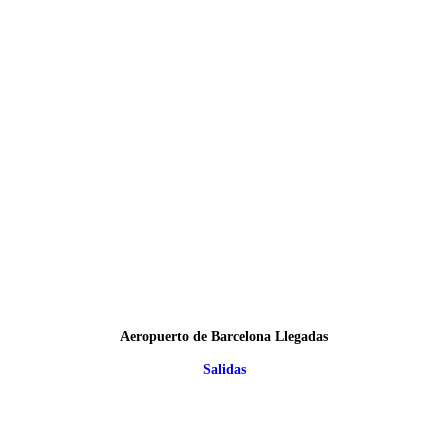
Aeropuerto de Barcelona Llegadas
Salidas