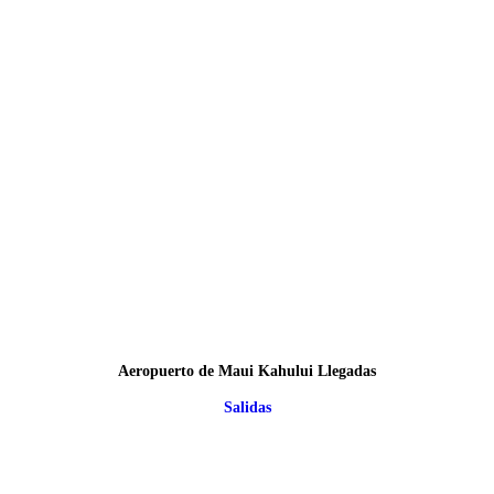
Aeropuerto de Maui Kahului Llegadas
Salidas