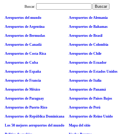
Buscar:
Aeropuertos del mundo
Aeropuertos de Alemania
Aeropuertos de Argentina
Aeropuertos de Bahamas
Aeropuertos de Bermudas
Aeropuertos de Brasil
Aeropuertos de Canadá
Aeropuertos de Colombia
Aeropuertos de Costa Rica
Aeropuertos de Chile
Aeropuertos de Cuba
Aeropuertos de Ecuador
Aeropuertos de España
Aeropuertos de Estados Unidos
Aeropuertos de Francia
Aeropuertos de Italia
Aeropuertos de México
Aeropuertos de Panamá
Aeropuertos de Paraguay
Aeropuertos de Países Bajos
Aeropuertos de Puerto Rico
Aeropuertos de Perú
Aeropuertos de República Dominicana
Aeropuertos de Reino Unido
Los 50 mejores aeropuertos del mundo
Mapa del sitio