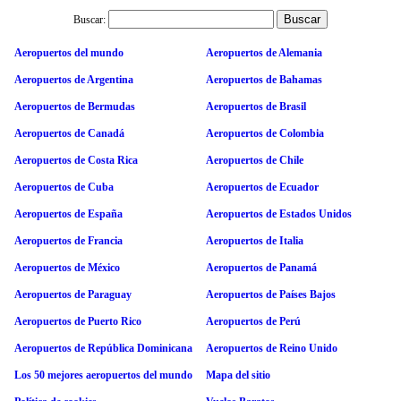
Buscar:
Aeropuertos del mundo
Aeropuertos de Alemania
Aeropuertos de Argentina
Aeropuertos de Bahamas
Aeropuertos de Bermudas
Aeropuertos de Brasil
Aeropuertos de Canadá
Aeropuertos de Colombia
Aeropuertos de Costa Rica
Aeropuertos de Chile
Aeropuertos de Cuba
Aeropuertos de Ecuador
Aeropuertos de España
Aeropuertos de Estados Unidos
Aeropuertos de Francia
Aeropuertos de Italia
Aeropuertos de México
Aeropuertos de Panamá
Aeropuertos de Paraguay
Aeropuertos de Países Bajos
Aeropuertos de Puerto Rico
Aeropuertos de Perú
Aeropuertos de República Dominicana
Aeropuertos de Reino Unido
Los 50 mejores aeropuertos del mundo
Mapa del sitio