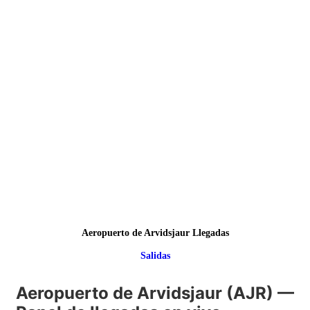
Aeropuerto de Arvidsjaur Llegadas
Salidas