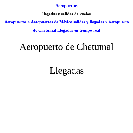
Aeropuertos
llegadas y salidas de vuelos
Aeropuertos
>
Aeropuertos de México salidas y llegadas
>
Aeropuerto
de Chetumal Llegadas en tiempo real
Aeropuerto de Chetumal
Llegadas