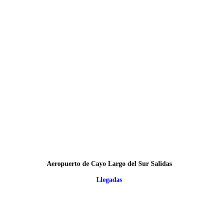
Aeropuerto de Cayo Largo del Sur Salidas
Llegadas