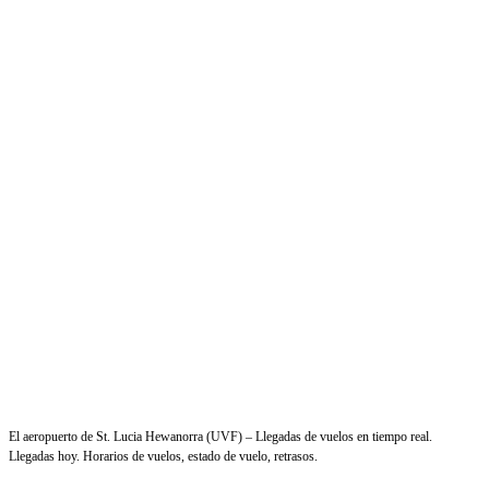
El aeropuerto de St. Lucia Hewanorra (UVF) – Llegadas de vuelos en tiempo real.
Llegadas hoy. Horarios de vuelos, estado de vuelo, retrasos.