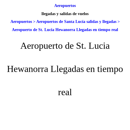
Aeropuertos
llegadas y salidas de vuelos
Aeropuertos
>
Aeropuertos de Santa Lucía salidas y llegadas
>
Aeropuerto de St. Lucia Hewanorra Llegadas en tiempo real
Aeropuerto de St. Lucia
Hewanorra Llegadas en tiempo
real