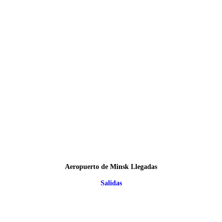
Aeropuerto de Minsk Llegadas
Salidas