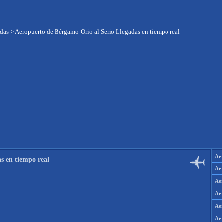
adas
>
Aeropuerto de Bérgamo-Orio al Serio Llegadas en tiempo real
Ae
s en tiempo real
Ae
Ae
Ae
Aer
Ae