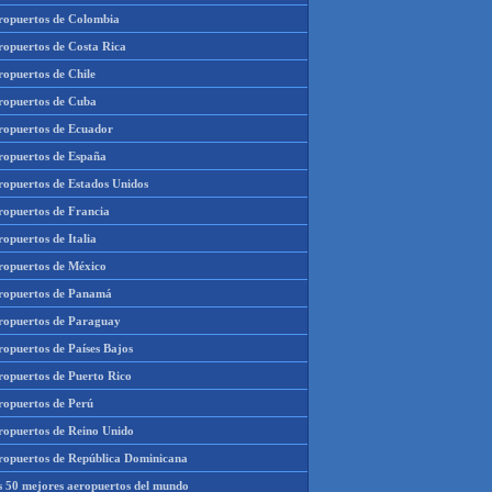
ropuertos de Colombia
ropuertos de Costa Rica
ropuertos de Chile
ropuertos de Cuba
ropuertos de Ecuador
ropuertos de España
ropuertos de Estados Unidos
ropuertos de Francia
opuertos de Italia
ropuertos de México
ropuertos de Panamá
ropuertos de Paraguay
ropuertos de Países Bajos
ropuertos de Puerto Rico
ropuertos de Perú
ropuertos de Reino Unido
ropuertos de República Dominicana
s 50 mejores aeropuertos del mundo