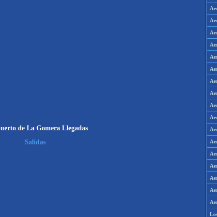
Ae
Ae
Ae
Ae
Ae
Ae
Ae
Ae
Aer
Ae
uerto de La Gomera Llegadas
Ae
Ae
Salidas
Ae
Ae
Ae
Ae
Ae
Lo