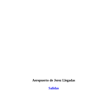
Aeropuerto de Jerez Llegadas
Salidas