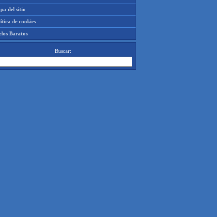
a del sitio
ítica de cookies
elos Baratos
Buscar: