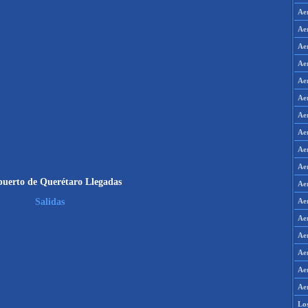
Ae
Ae
Ae
Ae
Ae
Ae
Ae
Ae
Aer
Ae
uerto de Querétaro Llegadas
Ae
Ae
Salidas
Ae
Ae
Ae
Ae
Ae
Lo