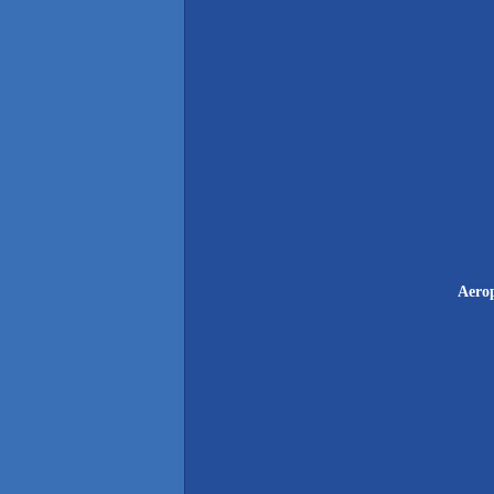
Aerop