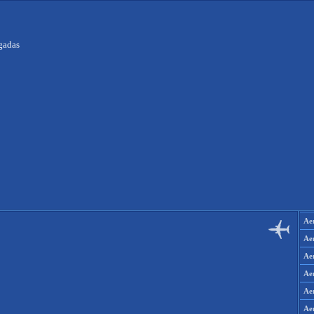
egadas
Ae
Ae
Ae
Ae
Aer
Ae