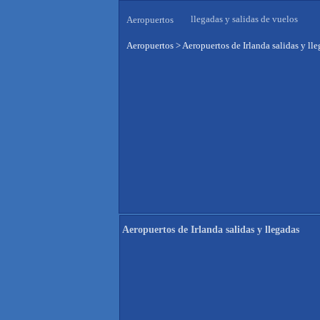
llegadas y salidas de vuelos
Aeropuertos
Aeropuertos
>
Aeropuertos de Irlanda salidas y ll
Aeropuertos de Irlanda salidas y llegadas