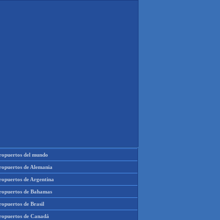
ropuertos del mundo
ropuertos de Alemania
ropuertos de Argentina
ropuertos de Bahamas
opuertos de Brasil
ropuertos de Canadá