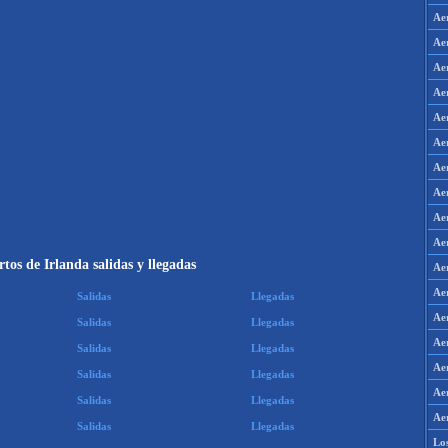
Ae
Ae
Ae
Ae
Ae
Ae
Ae
Ae
Aer
Ae
tos de Irlanda salidas y llegadas
Ae
Ae
Salidas
Llegadas
Ae
Salidas
Llegadas
Ae
Salidas
Llegadas
Ae
Salidas
Llegadas
Ae
Salidas
Llegadas
Ae
Salidas
Llegadas
Lo