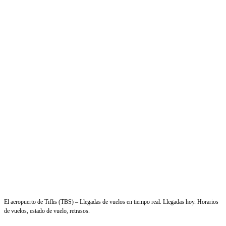
El aeropuerto de Tiflis (TBS) – Llegadas de vuelos en tiempo real. Llegadas hoy. Horarios
de vuelos, estado de vuelo, retrasos.