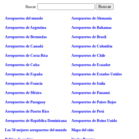
Buscar:
Aeropuertos del mundo
Aeropuertos de Alemania
Aeropuertos de Argentina
Aeropuertos de Bahamas
Aeropuertos de Bermudas
Aeropuertos de Brasil
Aeropuertos de Canadá
Aeropuertos de Colombia
Aeropuertos de Costa Rica
Aeropuertos de Chile
Aeropuertos de Cuba
Aeropuertos de Ecuador
Aeropuertos de España
Aeropuertos de Estados Unidos
Aeropuertos de Francia
Aeropuertos de Italia
Aeropuertos de México
Aeropuertos de Panamá
Aeropuertos de Paraguay
Aeropuertos de Países Bajos
Aeropuertos de Puerto Rico
Aeropuertos de Perú
Aeropuertos de República Dominicana
Aeropuertos de Reino Unido
Los 50 mejores aeropuertos del mundo
Mapa del sitio