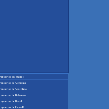
ropuertos del mundo
ropuertos de Alemania
ropuertos de Argentina
ropuertos de Bahamas
opuertos de Brasil
ropuertos de Canadá