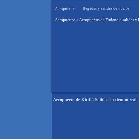
llegadas y salidas de vuelos
Aeropuertos
Aeropuertos
>
Aeropuertos de Finlandia salidas y 
Aeropuerto de Kittilä Salidas en tiempo real