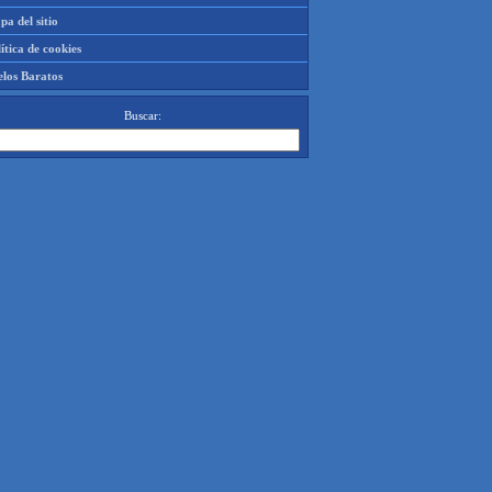
a del sitio
ítica de cookies
elos Baratos
Buscar: