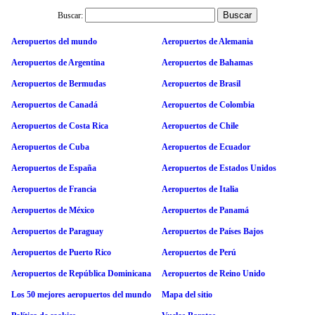
Buscar:
Aeropuertos del mundo
Aeropuertos de Alemania
Aeropuertos de Argentina
Aeropuertos de Bahamas
Aeropuertos de Bermudas
Aeropuertos de Brasil
Aeropuertos de Canadá
Aeropuertos de Colombia
Aeropuertos de Costa Rica
Aeropuertos de Chile
Aeropuertos de Cuba
Aeropuertos de Ecuador
Aeropuertos de España
Aeropuertos de Estados Unidos
Aeropuertos de Francia
Aeropuertos de Italia
Aeropuertos de México
Aeropuertos de Panamá
Aeropuertos de Paraguay
Aeropuertos de Países Bajos
Aeropuertos de Puerto Rico
Aeropuertos de Perú
Aeropuertos de República Dominicana
Aeropuertos de Reino Unido
Los 50 mejores aeropuertos del mundo
Mapa del sitio