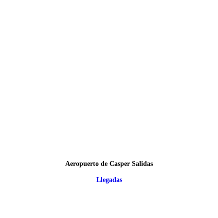
Aeropuerto de Casper Salidas
Llegadas