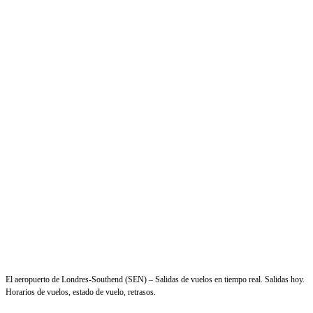
El aeropuerto de Londres-Southend (SEN) – Salidas de vuelos en tiempo real. Salidas hoy.
Horarios de vuelos, estado de vuelo, retrasos.