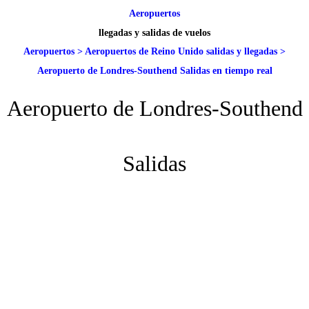
Aeropuertos
llegadas y salidas de vuelos
Aeropuertos
>
Aeropuertos de Reino Unido salidas y llegadas
>
Aeropuerto de Londres-Southend Salidas en tiempo real
Aeropuerto de Londres-Southend
Salidas