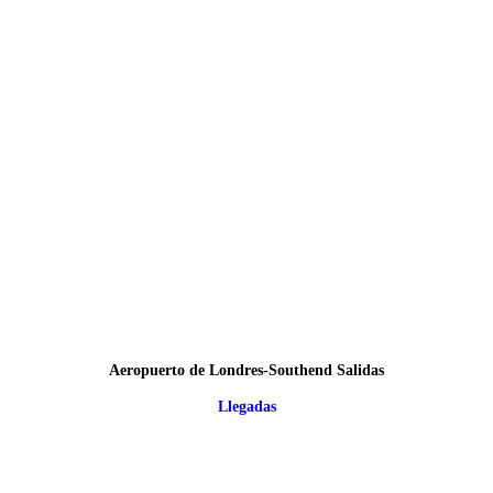
Aeropuerto de Londres-Southend Salidas
Llegadas