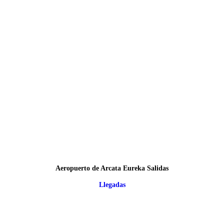
Aeropuerto de Arcata Eureka Salidas
Llegadas