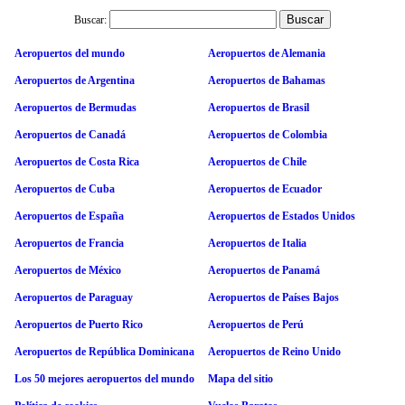
Buscar:
Aeropuertos del mundo
Aeropuertos de Alemania
Aeropuertos de Argentina
Aeropuertos de Bahamas
Aeropuertos de Bermudas
Aeropuertos de Brasil
Aeropuertos de Canadá
Aeropuertos de Colombia
Aeropuertos de Costa Rica
Aeropuertos de Chile
Aeropuertos de Cuba
Aeropuertos de Ecuador
Aeropuertos de España
Aeropuertos de Estados Unidos
Aeropuertos de Francia
Aeropuertos de Italia
Aeropuertos de México
Aeropuertos de Panamá
Aeropuertos de Paraguay
Aeropuertos de Países Bajos
Aeropuertos de Puerto Rico
Aeropuertos de Perú
Aeropuertos de República Dominicana
Aeropuertos de Reino Unido
Los 50 mejores aeropuertos del mundo
Mapa del sitio