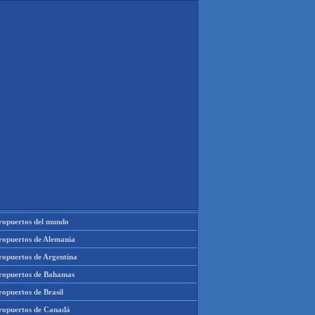
ropuertos del mundo
ropuertos de Alemania
ropuertos de Argentina
ropuertos de Bahamas
opuertos de Brasil
ropuertos de Canadá