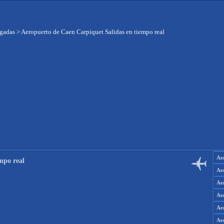
egadas
>
Aeropuerto de Caen Carpiquet Salidas en tiempo real
Ae
mpo real
Ae
Ae
Ae
Aer
Ae