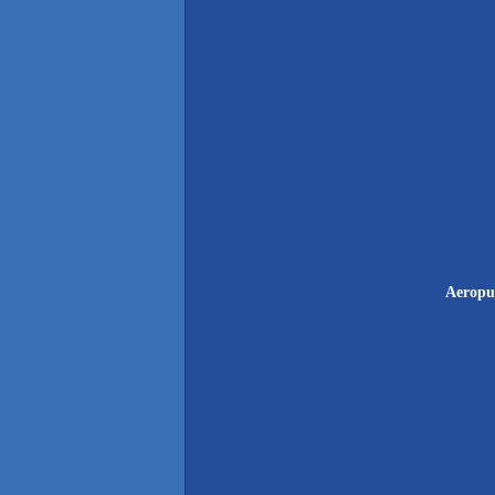
Aeropu