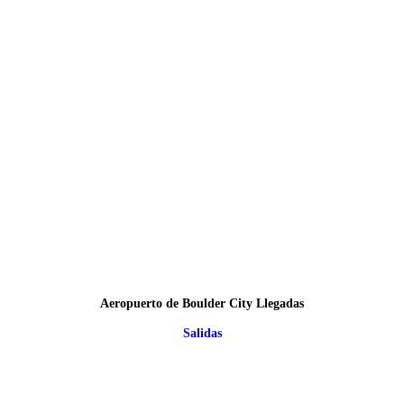
Aeropuerto de Boulder City Llegadas
Salidas