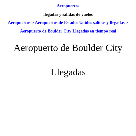
Aeropuertos
llegadas y salidas de vuelos
Aeropuertos
>
Aeropuertos de Estados Unidos salidas y llegadas
>
Aeropuerto de Boulder City Llegadas en tiempo real
Aeropuerto de Boulder City
Llegadas