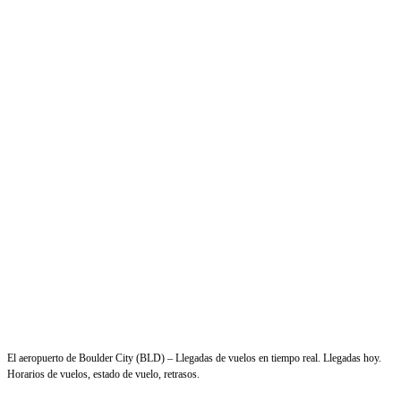
El aeropuerto de Boulder City (BLD) – Llegadas de vuelos en tiempo real. Llegadas hoy.
Horarios de vuelos, estado de vuelo, retrasos.