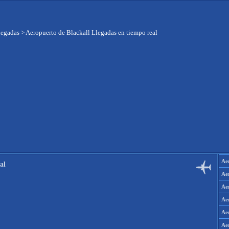
llegadas
>
Aeropuerto de Blackall Llegadas en tiempo real
Ae
al
Ae
Ae
Ae
Aer
Ae