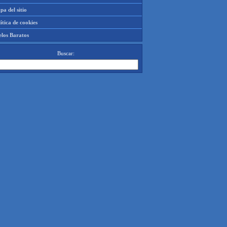
a del sitio
ítica de cookies
elos Baratos
Buscar: