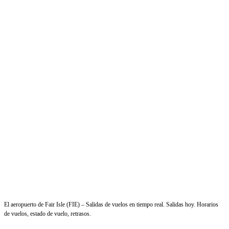
El aeropuerto de Fair Isle (FIE) – Salidas de vuelos en tiempo real. Salidas hoy. Horarios
de vuelos, estado de vuelo, retrasos.