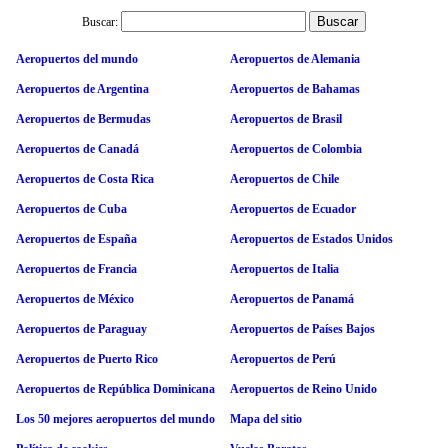
Buscar:
Aeropuertos del mundo
Aeropuertos de Alemania
Aeropuertos de Argentina
Aeropuertos de Bahamas
Aeropuertos de Bermudas
Aeropuertos de Brasil
Aeropuertos de Canadá
Aeropuertos de Colombia
Aeropuertos de Costa Rica
Aeropuertos de Chile
Aeropuertos de Cuba
Aeropuertos de Ecuador
Aeropuertos de España
Aeropuertos de Estados Unidos
Aeropuertos de Francia
Aeropuertos de Italia
Aeropuertos de México
Aeropuertos de Panamá
Aeropuertos de Paraguay
Aeropuertos de Países Bajos
Aeropuertos de Puerto Rico
Aeropuertos de Perú
Aeropuertos de República Dominicana
Aeropuertos de Reino Unido
Los 50 mejores aeropuertos del mundo
Mapa del sitio