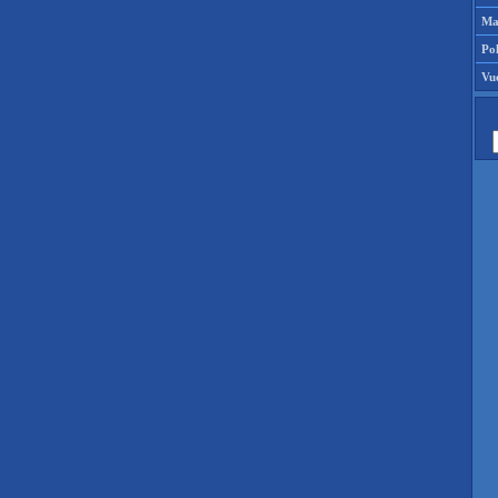
Map
Pol
Vu