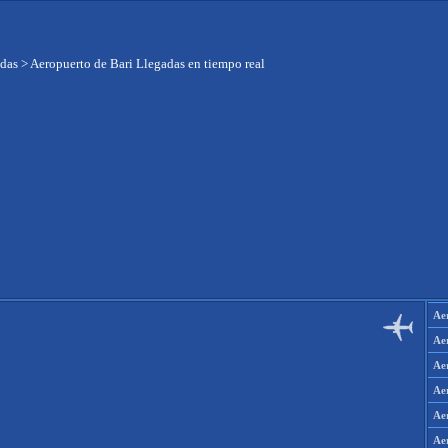
adas
>
Aeropuerto de Bari Llegadas en tiempo real
Ae
Ae
Ae
Ae
Aer
Ae