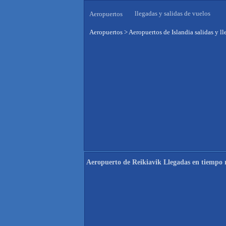
llegadas y salidas de vuelos
Aeropuertos
Aeropuertos
>
Aeropuertos de Islandia salidas y l
Aeropuerto de Reikiavik Llegadas en tiempo 