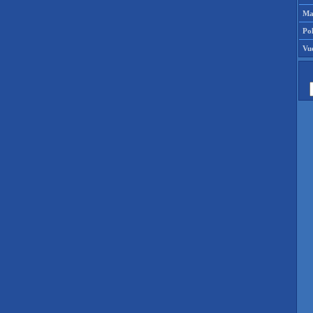
Map
Pol
Vu