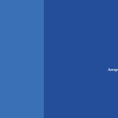
Aerop