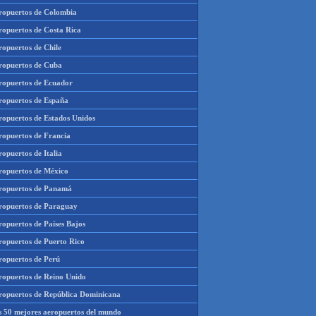
ropuertos de Colombia
ropuertos de Costa Rica
ropuertos de Chile
ropuertos de Cuba
ropuertos de Ecuador
ropuertos de España
ropuertos de Estados Unidos
ropuertos de Francia
opuertos de Italia
ropuertos de México
ropuertos de Panamá
ropuertos de Paraguay
ropuertos de Países Bajos
ropuertos de Puerto Rico
ropuertos de Perú
ropuertos de Reino Unido
ropuertos de República Dominicana
s 50 mejores aeropuertos del mundo