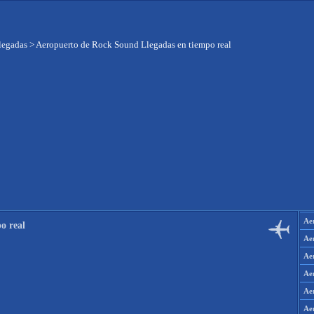
legadas
>
Aeropuerto de Rock Sound Llegadas en tiempo real
Ae
o real
Ae
Ae
Ae
Aer
Ae