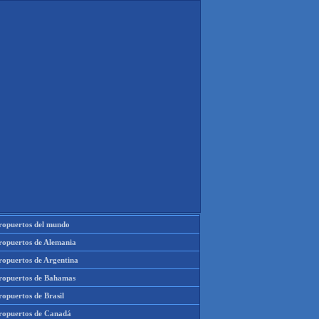
ropuertos del mundo
ropuertos de Alemania
ropuertos de Argentina
ropuertos de Bahamas
opuertos de Brasil
ropuertos de Canadá