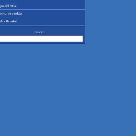
a del sitio
ítica de cookies
elos Baratos
Buscar: