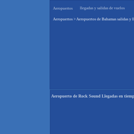
llegadas y salidas de vuelos
Aeropuertos
Aeropuertos
>
Aeropuertos de Bahamas salidas y l
Aeropuerto de Rock Sound Llegadas en tiemp