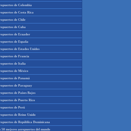
ropuertos de Colombia
ropuertos de Costa Rica
ropuertos de Chile
ropuertos de Cuba
ropuertos de Ecuador
ropuertos de España
ropuertos de Estados Unidos
ropuertos de Francia
opuertos de Italia
ropuertos de México
ropuertos de Panamá
ropuertos de Paraguay
ropuertos de Países Bajos
ropuertos de Puerto Rico
ropuertos de Perú
ropuertos de Reino Unido
ropuertos de República Dominicana
s 50 mejores aeropuertos del mundo