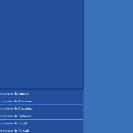
ropuertos del mundo
ropuertos de Alemania
ropuertos de Argentina
ropuertos de Bahamas
opuertos de Brasil
ropuertos de Canadá