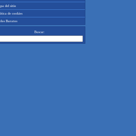
a del sitio
ítica de cookies
elos Baratos
Buscar: