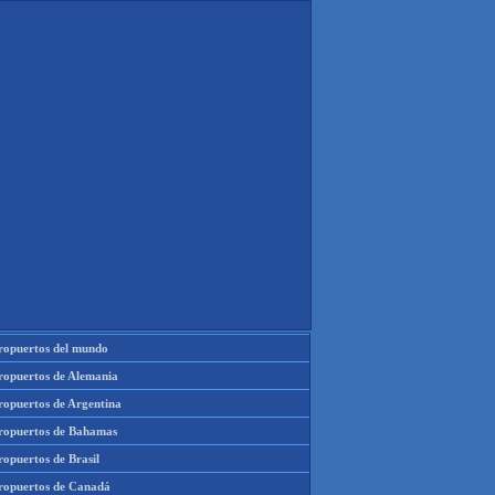
ropuertos del mundo
ropuertos de Alemania
ropuertos de Argentina
ropuertos de Bahamas
opuertos de Brasil
ropuertos de Canadá