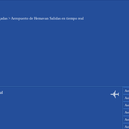
gadas
>
Aeropuerto de Hemavan Salidas en tiempo real
Ae
al
Ae
Ae
Ae
Aer
Ae