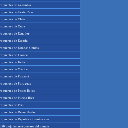
ropuertos de Colombia
ropuertos de Costa Rica
ropuertos de Chile
ropuertos de Cuba
ropuertos de Ecuador
ropuertos de España
ropuertos de Estados Unidos
ropuertos de Francia
opuertos de Italia
ropuertos de México
ropuertos de Panamá
ropuertos de Paraguay
ropuertos de Países Bajos
ropuertos de Puerto Rico
ropuertos de Perú
ropuertos de Reino Unido
ropuertos de República Dominicana
s 50 mejores aeropuertos del mundo