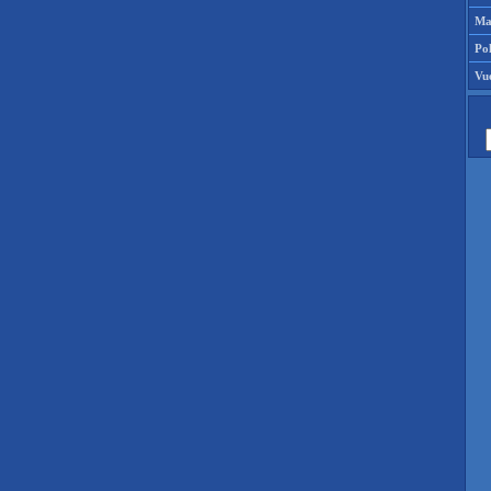
Map
Pol
Vu