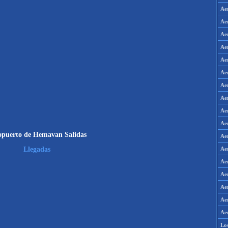
Ae
Ae
Ae
Ae
Ae
Ae
Ae
Ae
Aer
Ae
opuerto de Hemavan Salidas
Ae
Ae
Llegadas
Ae
Ae
Ae
Ae
Ae
Lo