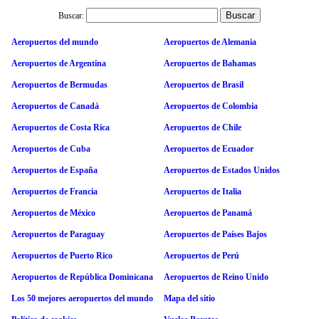
Buscar:
Aeropuertos del mundo
Aeropuertos de Alemania
Aeropuertos de Argentina
Aeropuertos de Bahamas
Aeropuertos de Bermudas
Aeropuertos de Brasil
Aeropuertos de Canadá
Aeropuertos de Colombia
Aeropuertos de Costa Rica
Aeropuertos de Chile
Aeropuertos de Cuba
Aeropuertos de Ecuador
Aeropuertos de España
Aeropuertos de Estados Unidos
Aeropuertos de Francia
Aeropuertos de Italia
Aeropuertos de México
Aeropuertos de Panamá
Aeropuertos de Paraguay
Aeropuertos de Países Bajos
Aeropuertos de Puerto Rico
Aeropuertos de Perú
Aeropuertos de República Dominicana
Aeropuertos de Reino Unido
Los 50 mejores aeropuertos del mundo
Mapa del sitio