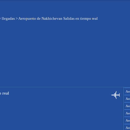
y llegadas
>
Aeropuerto de Nakhichevan Salidas en tiempo real
Ae
 real
Ae
Ae
Ae
Aer
Ae