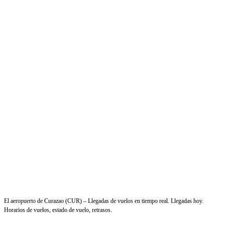
El aeropuerto de Curazao (CUR) – Llegadas de vuelos en tiempo real. Llegadas hoy.
Horarios de vuelos, estado de vuelo, retrasos.