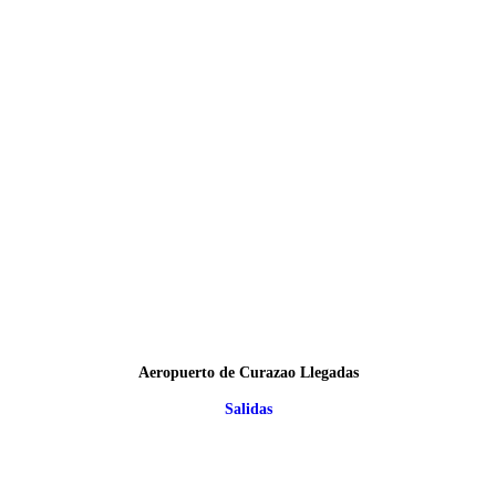
Aeropuerto de Curazao Llegadas
Salidas