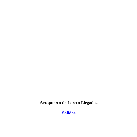
Aeropuerto de Loreto Llegadas
Salidas