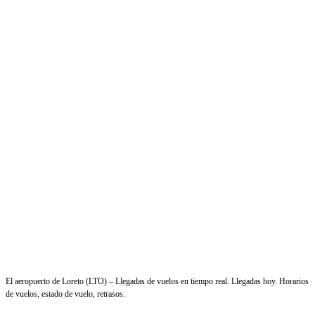
El aeropuerto de Loreto (LTO) – Llegadas de vuelos en tiempo real. Llegadas hoy. Horarios
de vuelos, estado de vuelo, retrasos.