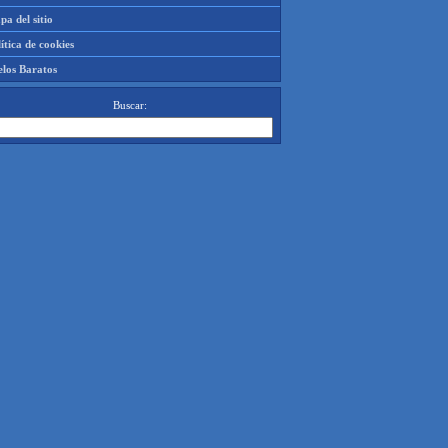
a del sitio
ítica de cookies
elos Baratos
Buscar: