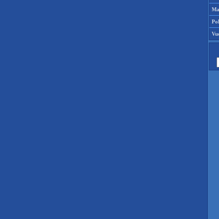
Map
Pol
Vu