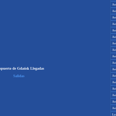
Ae
Ae
Ae
Ae
Ae
Ae
Ae
Ae
Aer
Ae
opuerto de Gdańsk Llegadas
Ae
Ae
Salidas
Ae
Ae
Ae
Ae
Ae
Lo