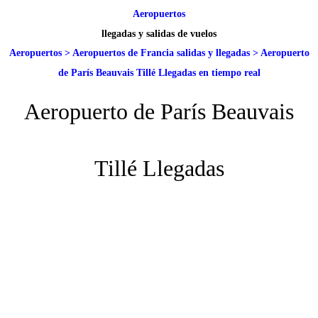
Aeropuertos
llegadas y salidas de vuelos
Aeropuertos
>
Aeropuertos de Francia salidas y llegadas
>
Aeropuerto
de París Beauvais Tillé Llegadas en tiempo real
Aeropuerto de París Beauvais
Tillé Llegadas