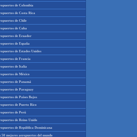
ropuertos de Colombia
ropuertos de Costa Rica
ropuertos de Chile
ropuertos de Cuba
ropuertos de Ecuador
ropuertos de España
ropuertos de Estados Unidos
ropuertos de Francia
opuertos de Italia
ropuertos de México
ropuertos de Panamá
ropuertos de Paraguay
ropuertos de Países Bajos
ropuertos de Puerto Rico
ropuertos de Perú
ropuertos de Reino Unido
ropuertos de República Dominicana
s 50 mejores aeropuertos del mundo