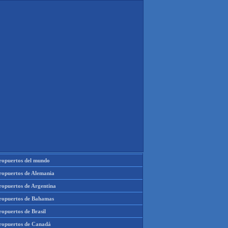
ropuertos del mundo
ropuertos de Alemania
ropuertos de Argentina
ropuertos de Bahamas
opuertos de Brasil
ropuertos de Canadá