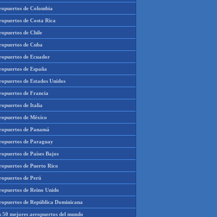
ropuertos de Colombia
ropuertos de Costa Rica
ropuertos de Chile
ropuertos de Cuba
ropuertos de Ecuador
ropuertos de España
ropuertos de Estados Unidos
ropuertos de Francia
opuertos de Italia
ropuertos de México
ropuertos de Panamá
ropuertos de Paraguay
ropuertos de Países Bajos
ropuertos de Puerto Rico
ropuertos de Perú
ropuertos de Reino Unido
ropuertos de República Dominicana
s 50 mejores aeropuertos del mundo