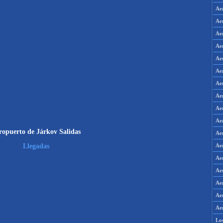
Ae
Ae
Ae
Ae
Ae
Ae
Ae
Ae
Aer
Ae
ropuerto de Járkov Salidas
Ae
Ae
Llegadas
Ae
Ae
Ae
Ae
Ae
Lo