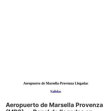
Aeropuerto de Marsella-Provenza Llegadas
Salidas