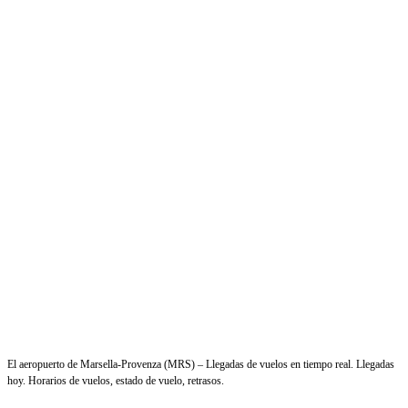
El aeropuerto de Marsella-Provenza (MRS) – Llegadas de vuelos en tiempo real. Llegadas
hoy. Horarios de vuelos, estado de vuelo, retrasos.