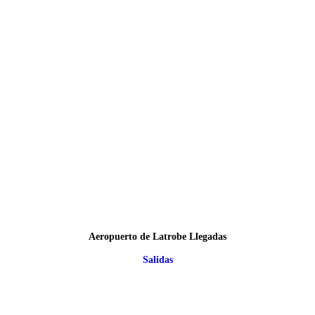
Aeropuerto de Latrobe Llegadas
Salidas