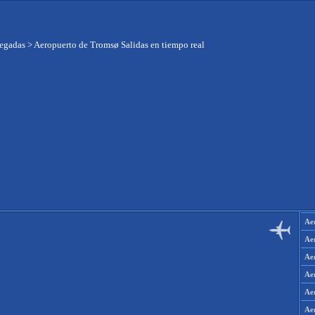
legadas
>
Aeropuerto de Tromsø Salidas en tiempo real
Ae
Ae
Ae
Ae
Aer
Ae