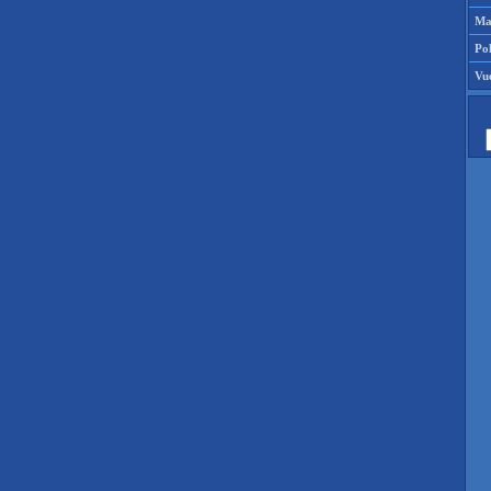
Map
Pol
Vu