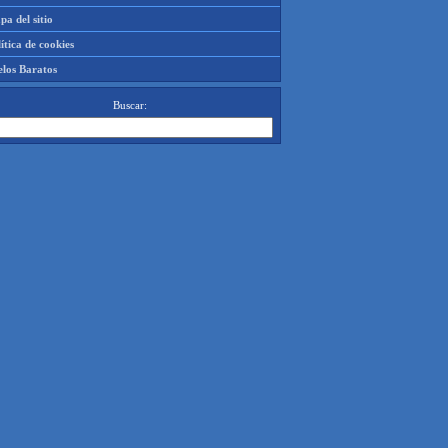
a del sitio
ítica de cookies
elos Baratos
Buscar: