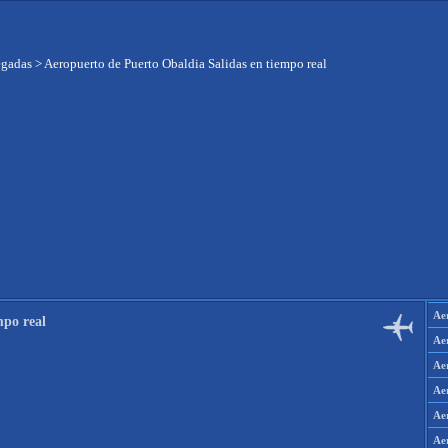
egadas
>
Aeropuerto de Puerto Obaldia Salidas en tiempo real
Ae
mpo real
Ae
Ae
Ae
Aer
Ae