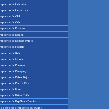
ropuertos de Colombia
ropuertos de Costa Rica
ropuertos de Chile
ropuertos de Cuba
ropuertos de Ecuador
ropuertos de España
ropuertos de Estados Unidos
ropuertos de Francia
opuertos de Italia
ropuertos de México
ropuertos de Panamá
ropuertos de Paraguay
ropuertos de Países Bajos
ropuertos de Puerto Rico
ropuertos de Perú
ropuertos de Reino Unido
ropuertos de República Dominicana
s 50 mejores aeropuertos del mundo