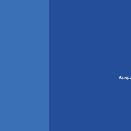
Aeropu