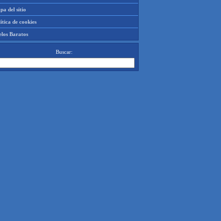
a del sitio
ítica de cookies
elos Baratos
Buscar: