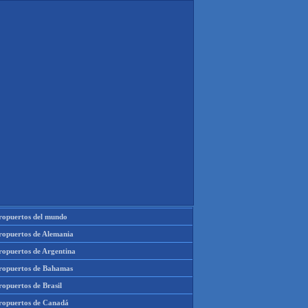
ropuertos del mundo
ropuertos de Alemania
ropuertos de Argentina
ropuertos de Bahamas
opuertos de Brasil
ropuertos de Canadá