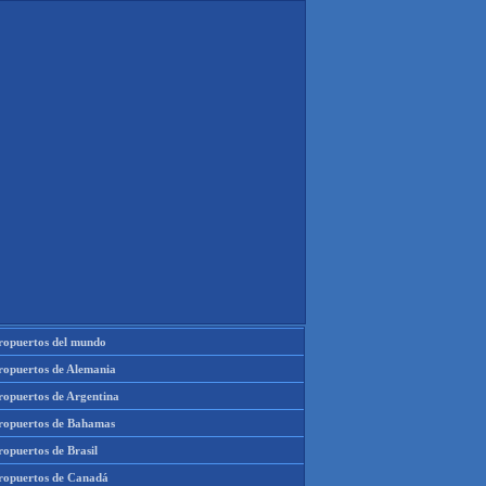
ropuertos del mundo
ropuertos de Alemania
ropuertos de Argentina
ropuertos de Bahamas
opuertos de Brasil
ropuertos de Canadá