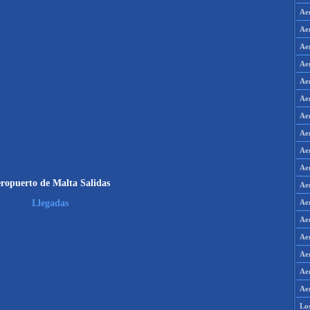
Ae
Ae
Ae
Ae
Ae
Ae
Ae
Ae
Aer
Ae
ropuerto de Malta Salidas
Ae
Ae
Llegadas
Ae
Ae
Ae
Ae
Ae
Lo