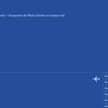
adas
>
Aeropuerto de Malta Salidas en tiempo real
Ae
Ae
Ae
Ae
Aer
Ae