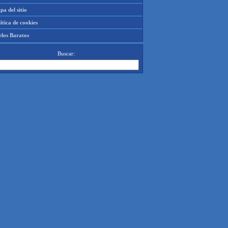
a del sitio
ítica de cookies
elos Baratos
Buscar: