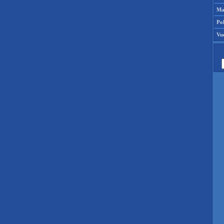
Map
Pol
Vu