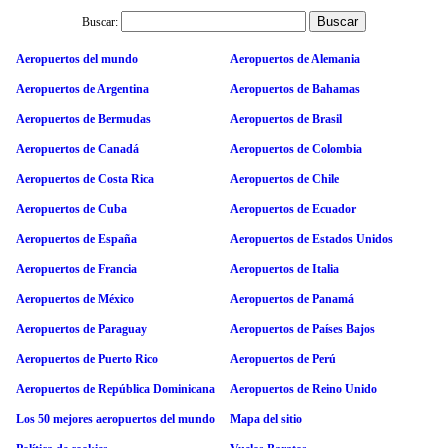
Buscar:
Aeropuertos del mundo
Aeropuertos de Alemania
Aeropuertos de Argentina
Aeropuertos de Bahamas
Aeropuertos de Bermudas
Aeropuertos de Brasil
Aeropuertos de Canadá
Aeropuertos de Colombia
Aeropuertos de Costa Rica
Aeropuertos de Chile
Aeropuertos de Cuba
Aeropuertos de Ecuador
Aeropuertos de España
Aeropuertos de Estados Unidos
Aeropuertos de Francia
Aeropuertos de Italia
Aeropuertos de México
Aeropuertos de Panamá
Aeropuertos de Paraguay
Aeropuertos de Países Bajos
Aeropuertos de Puerto Rico
Aeropuertos de Perú
Aeropuertos de República Dominicana
Aeropuertos de Reino Unido
Los 50 mejores aeropuertos del mundo
Mapa del sitio