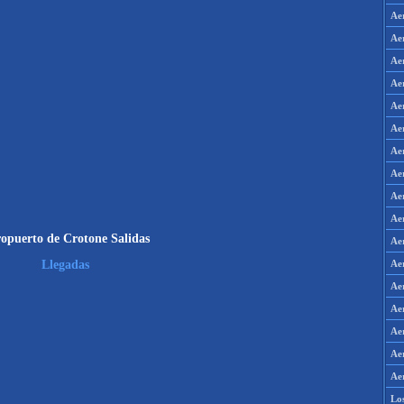
Ae
Ae
Ae
Ae
Ae
Ae
Ae
Ae
Aer
Ae
opuerto de Crotone Salidas
Ae
Ae
Llegadas
Ae
Ae
Ae
Ae
Ae
Lo