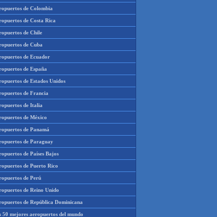
ropuertos de Colombia
ropuertos de Costa Rica
ropuertos de Chile
ropuertos de Cuba
ropuertos de Ecuador
ropuertos de España
ropuertos de Estados Unidos
ropuertos de Francia
opuertos de Italia
ropuertos de México
ropuertos de Panamá
ropuertos de Paraguay
ropuertos de Países Bajos
ropuertos de Puerto Rico
ropuertos de Perú
ropuertos de Reino Unido
ropuertos de República Dominicana
s 50 mejores aeropuertos del mundo