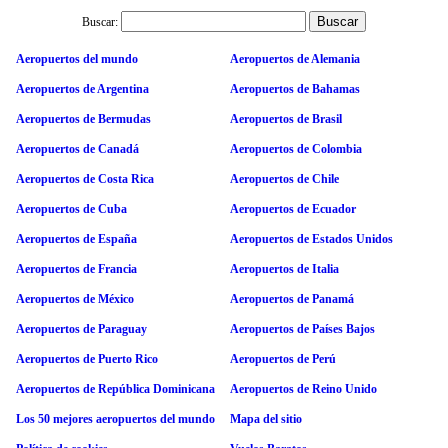
Buscar:
Aeropuertos del mundo
Aeropuertos de Alemania
Aeropuertos de Argentina
Aeropuertos de Bahamas
Aeropuertos de Bermudas
Aeropuertos de Brasil
Aeropuertos de Canadá
Aeropuertos de Colombia
Aeropuertos de Costa Rica
Aeropuertos de Chile
Aeropuertos de Cuba
Aeropuertos de Ecuador
Aeropuertos de España
Aeropuertos de Estados Unidos
Aeropuertos de Francia
Aeropuertos de Italia
Aeropuertos de México
Aeropuertos de Panamá
Aeropuertos de Paraguay
Aeropuertos de Países Bajos
Aeropuertos de Puerto Rico
Aeropuertos de Perú
Aeropuertos de República Dominicana
Aeropuertos de Reino Unido
Los 50 mejores aeropuertos del mundo
Mapa del sitio