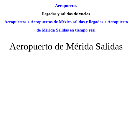
Aeropuertos
llegadas y salidas de vuelos
Aeropuertos
>
Aeropuertos de México salidas y llegadas
>
Aeropuerto
de Mérida Salidas en tiempo real
Aeropuerto de Mérida Salidas